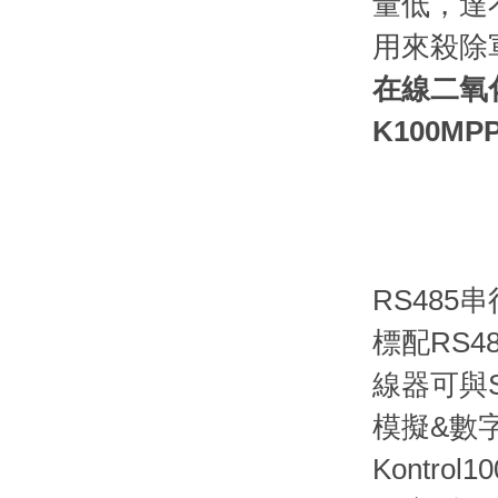
量低，達
用來殺除
在線二氧化
K100MP
RS485
標配RS4
線器可與
模擬&數
Kontr