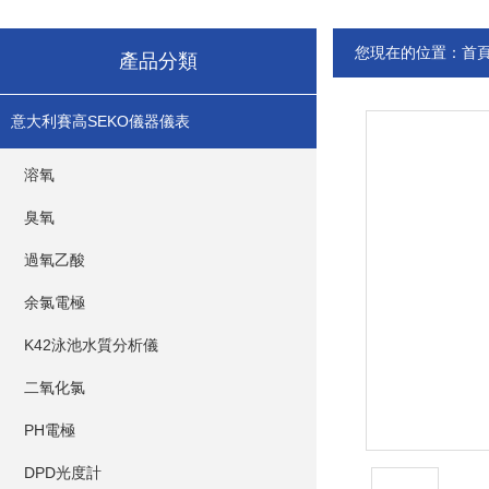
您現在的位置：
首
產品分類
意大利賽高SEKO儀器儀表
溶氧
臭氧
過氧乙酸
余氯電極
K42泳池水質分析儀
二氧化氯
PH電極
DPD光度計