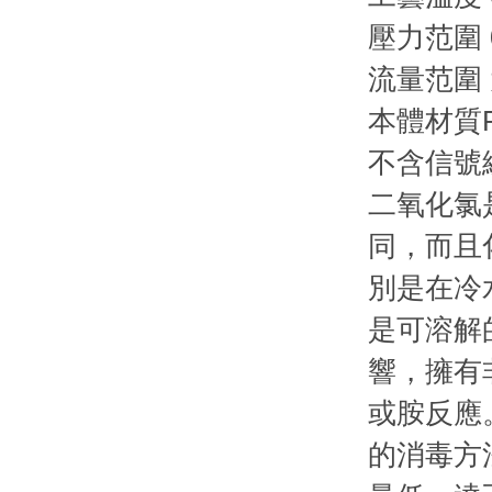
壓力范圍 0 
流量范圍 
本體材質PV
不含信號線 
二氧化氯
同，而且
別是在冷
是可溶解
響，擁有
或胺反應
的消毒方